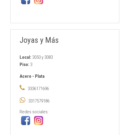
Joyas y Más
Local:
3050 y 3083
Piso:
3
Acero
-
Plata
3336171696
3317579186
Redes sociales: