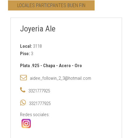
LOCALES PARTICPANTES BUEN FIN
CONTACTO
Joyeria Ale
AVISO PRIVACIDAD
Local:
3118
Piso:
3
Plata .925
-
Chapa
-
Acero
-
Oro
aidee_followin_2_3@hotmail.com
3321777925
3321777925
Redes sociales: