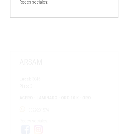
Redes sociales:
ARSAM
Local:
3046
Piso:
3
ACERO
-
LAMINADO
-
ORO 10 K
-
ORO
3329231574
Redes sociales: