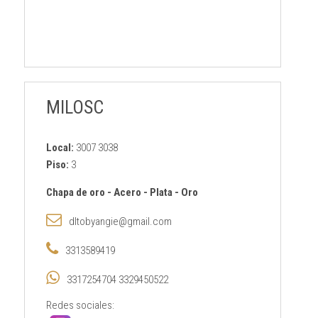
MILOSC
Local:
3007 3038
Piso:
3
Chapa de oro
-
Acero
-
Plata
-
Oro
dltobyangie@gmail.com
3313589419
3317254704 3329450522
Redes sociales: