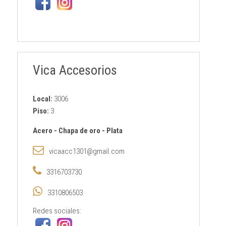
Vica Accesorios
Local:
3006
Piso:
3
Acero
-
Chapa de oro
-
Plata
vicaacc1301@gmail.com
3316703730
3310806503
Redes sociales: