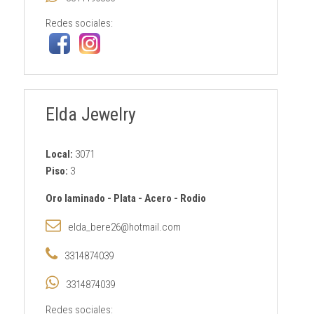
Redes sociales:
Elda Jewelry
Local:
3071
Piso:
3
Oro laminado
-
Plata
-
Acero
-
Rodio
elda_bere26@hotmail.com
3314874039
3314874039
Redes sociales: