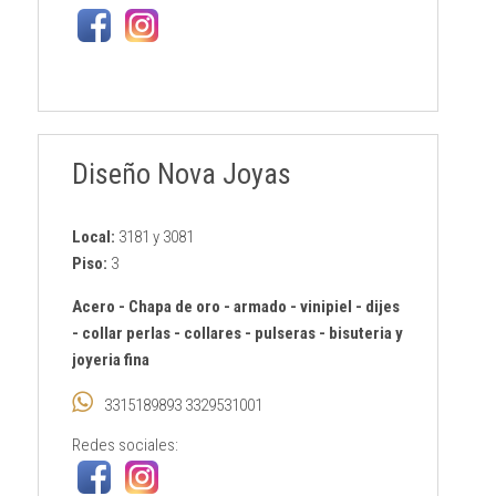
Diseño Nova Joyas
Local:
3181 y 3081
Piso:
3
Acero
-
Chapa de oro
-
armado
-
vinipiel
-
dijes
-
collar perlas
-
collares
-
pulseras
-
bisuteria y
joyeria fina
3315189893 3329531001
Redes sociales: