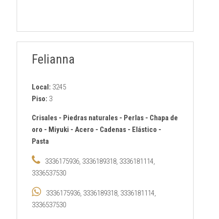
Felianna
Local:
3245
Piso:
3
Crisales
-
Piedras naturales
-
Perlas
-
Chapa de
oro
-
Miyuki
-
Acero
-
Cadenas
-
Elástico
-
Pasta
3336175936, 3336189318, 3336181114,
3336537530
3336175936, 3336189318, 3336181114,
3336537530