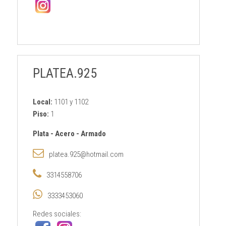
PLATEA.925
Local:
1101 y 1102
Piso:
1
Plata
-
Acero
-
Armado
platea.925@hotmail.com
3314558706
3333453060
Redes sociales: