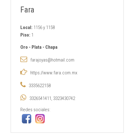
Fara
Local:
1156 y 1158
Piso:
1
Oro
-
Plata
-
Chapa
farajoyas@hotmail.com
https://www.fara.com.mx
3335622158
3326541411, 3323430742
Redes sociales: