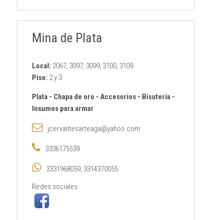
Mina de Plata
Local:
2067, 3097, 3099, 3100, 3109
Piso:
2 y 3
Plata
-
Chapa de oro
-
Accesorios
-
Bisutería
-
Insumos para armar
jcervantesarteaga@yahoo.com
3336175539
3331968059, 3314370055
Redes sociales: