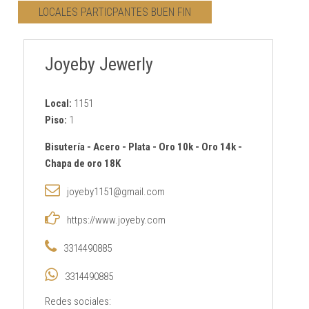
LOCALES PARTICPANTES BUEN FIN
CONTACTO
Joyeby Jewerly
AVISO PRIVACIDAD
Local:
1151
Piso:
1
Bisutería
-
Acero
-
Plata
-
Oro 10k
-
Oro 14k
-
Chapa de oro 18K
joyeby1151@gmail.com
https://www.joyeby.com
3314490885
3314490885
Redes sociales: