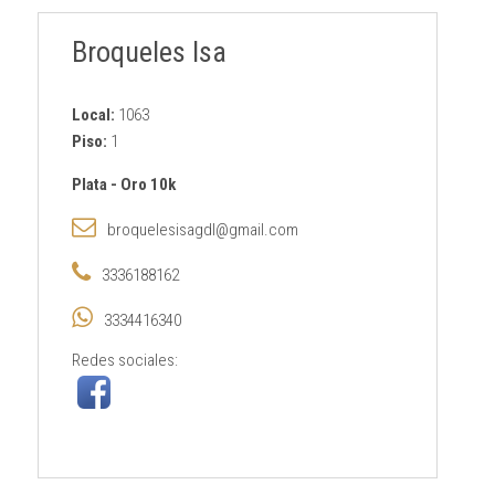
Broqueles Isa
Local:
1063
Piso:
1
Plata
-
Oro 10k
broquelesisagdl@gmail.com
3336188162
3334416340
Redes sociales: