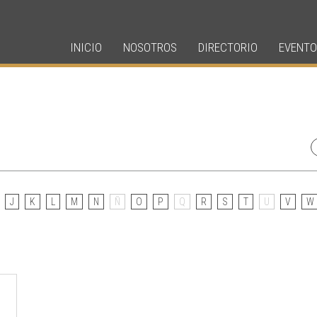
INICIO
NOSOTROS
DIRECTORIO
EVENTO
J
K
L
M
N
Ñ
O
P
Q
R
S
T
U
V
W