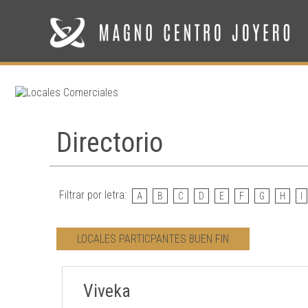
Directorio
Filtrar por letra:
A
B
C
D
E
F
G
H
I
LOCALES PARTICPANTES BUEN FIN
Viveka