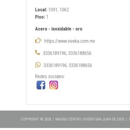
Local:
1091, 1062
Piso:
1
Acero
-
inoxidable
-
oro
https://www.viveka.com.mx
3336189196, 3336188656
3336189196, 3336188656
Redes sociales:
COPYRIGHT © 2026 | MAGNO CENTRO JOYERO SAN JUAN DE DIOS |