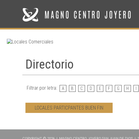
Directorio
Filtrar por letra:
A
B
C
D
E
F
G
H
I
LOCALES PARTICPANTES BUEN FIN
COPYRIGHT © 2026 | MAGNO CENTRO JOYERO SAN JUAN DE DIOS |