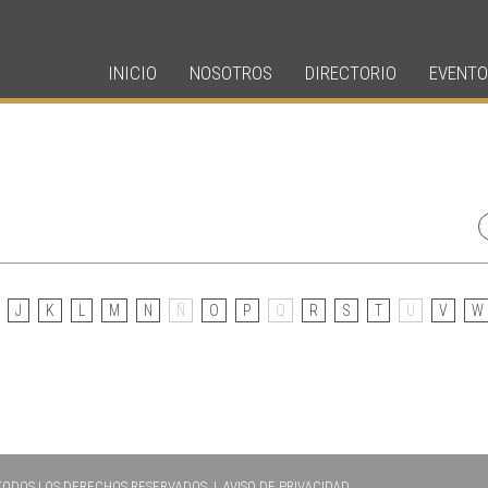
INICIO
NOSOTROS
DIRECTORIO
EVENTO
J
K
L
M
N
Ñ
O
P
Q
R
S
T
U
V
W
 TODOS LOS DERECHOS RESERVADOS |
AVISO DE PRIVACIDAD