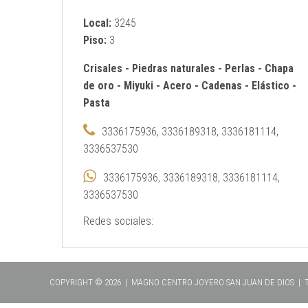
Local:
3245
Piso:
3
Crisales
-
Piedras naturales
-
Perlas
-
Chapa
de oro
-
Miyuki
-
Acero
-
Cadenas
-
Elástico
-
Pasta
3336175936, 3336189318, 3336181114,
3336537530
3336175936, 3336189318, 3336181114,
3336537530
Redes sociales:
COPYRIGHT © 2026 | MAGNO CENTRO JOYERO SAN JUAN DE DIOS |