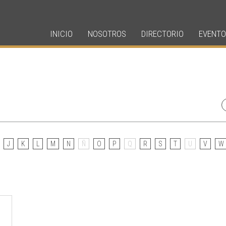
INICIO
NOSOTROS
DIRECTORIO
EVENTO
J
K
L
M
N
Ñ
O
P
Q
R
S
T
U
V
W