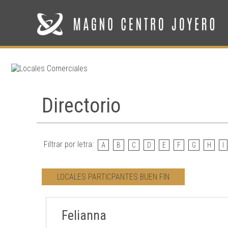
Directorio
Filtrar por letra:
A
B
C
D
E
F
G
H
I
LOCALES PARTICPANTES BUEN FIN
Felianna