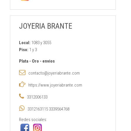
JOYERIA BRANTE
Local:
1083 y 3055
Piso:
1 y 3
Plata
-
Oro
-
envios
contacto@joyeriabrante.com
https://www.joyeriabrante.com
3312006133
3312163115 3339564768
Redes sociales: