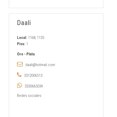
Daali
Local:
1168, 1135
Piso:
1
Oro
-
Plata
daali@hotmail.com
3312006513
3330665034
Redes sociales: