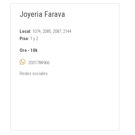
Joyeria Farava
Local:
1074, 2085, 2087, 2144
Piso:
1 y 2
Oro
-
10k
3331784966
Redes sociales: