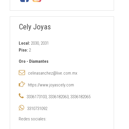
Cely Joyas
Local:
2030, 2031
Piso:
2
Oro
-
Diamantes
celinasanchez@live.com.mx
https://www.joyascely.com
3336173103, 3336182063, 3336182065
3310731092
Redes sociales: