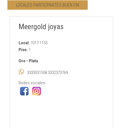
LOCALES PARTICPANTES BUEN FIN
CONTACTO
Meergold joyas
AVISO PRIVACIDAD
Local:
1017 1155
Piso:
1
Oro
-
Plata
3335031558 3332373769
Redes sociales: