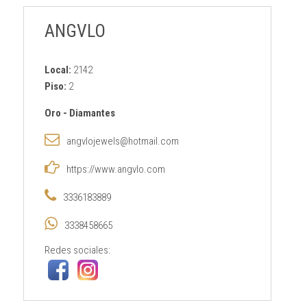
ANGVLO
Local:
2142
Piso:
2
Oro
-
Diamantes
angvlojewels@hotmail.com
https://www.angvlo.com
3336183889
3338458665
Redes sociales: