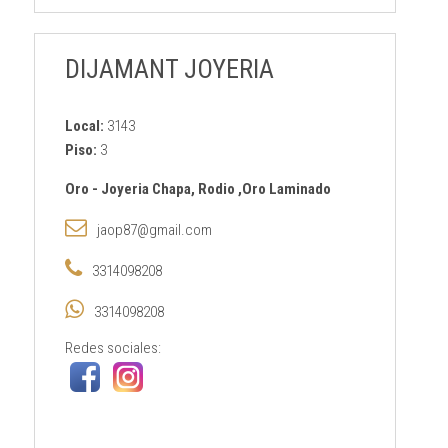
DIJAMANT JOYERIA
Local:
3143
Piso:
3
Oro
-
Joyeria Chapa, Rodio ,Oro Laminado
jaop87@gmail.com
3314098208
3314098208
Redes sociales: