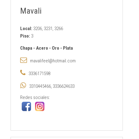
Mavali
Local:
3206, 3231, 3266
Piso:
3
Chapa
-
Acero
-
Oro
-
Plata
mavalifeel@hotmail.com
3336171598
3310445466, 3336624633
Redes sociales: