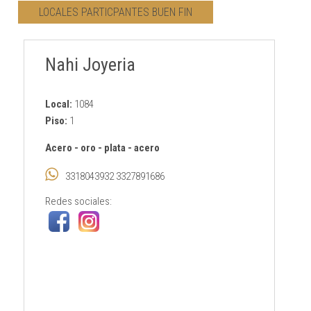
LOCALES PARTICPANTES BUEN FIN
CONTACTO
Nahi Joyeria
AVISO PRIVACIDAD
Local:
1084
Piso:
1
Acero
-
oro
-
plata
-
acero
3318043932 3327891686
Redes sociales: