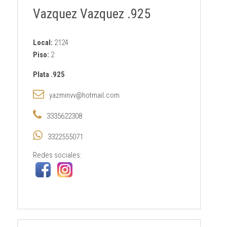
Vazquez Vazquez .925
Local:
2124
Piso:
2
Plata .925
yazminvv@hotmail.com
3335622308
3322555071
Redes sociales: