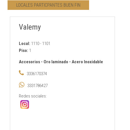
LOCALES PARTICPANTES BUEN FIN
CONTACTO
Valemy
AVISO PRIVACIDAD
Local:
1110 - 1101
Piso:
1
Accesorios
-
Oro laminado
-
Acero Inoxidable
3336170374
3331786427
Redes sociales: