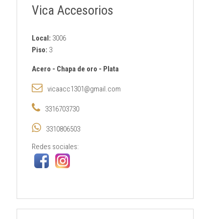
Vica Accesorios
Local:
3006
Piso:
3
Acero
-
Chapa de oro
-
Plata
vicaacc1301@gmail.com
3316703730
3310806503
Redes sociales: