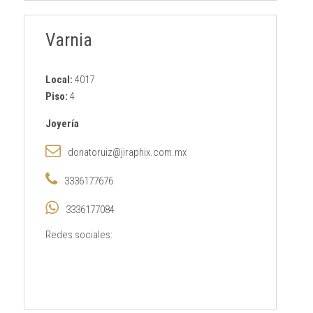
Varnia
Local:
4017
Piso:
4
Joyería
donatoruiz@jiraphix.com.mx
3336177676
3336177084
Redes sociales: