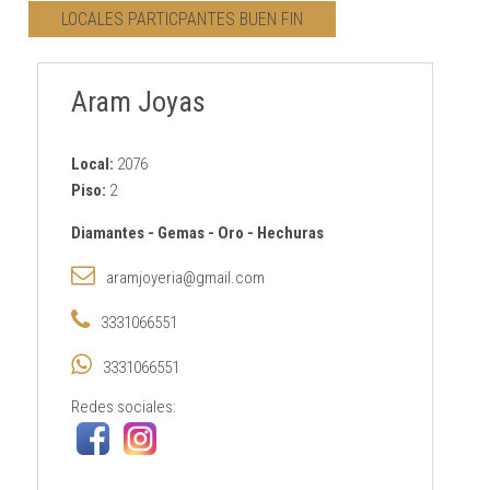
LOCALES PARTICPANTES BUEN FIN
CONTACTO
Aram Joyas
AVISO PRIVACIDAD
Local:
2076
Piso:
2
Diamantes
-
Gemas
-
Oro
-
Hechuras
aramjoyeria@gmail.com
3331066551
3331066551
Redes sociales: