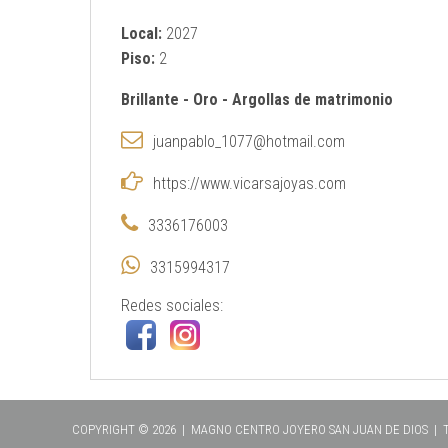
Local:
2027
Piso:
2
Brillante
-
Oro
-
Argollas de matrimonio
juanpablo_1077@hotmail.com
https://www.vicarsajoyas.com
3336176003
3315994317
Redes sociales:
COPYRIGHT © 2026 | MAGNO CENTRO JOYERO SAN JUAN DE DIOS |