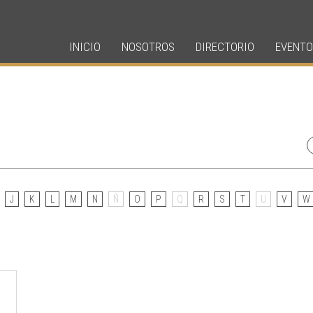
INICIO
NOSOTROS
DIRECTORIO
EVENTO
J
K
L
M
N
Ñ
O
P
Q
R
S
T
U
V
W