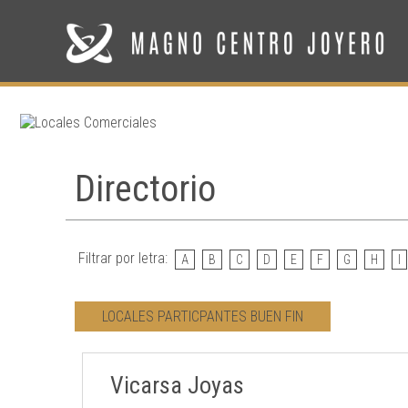
Directorio
Filtrar por letra:
A
B
C
D
E
F
G
H
I
LOCALES PARTICPANTES BUEN FIN
Vicarsa Joyas