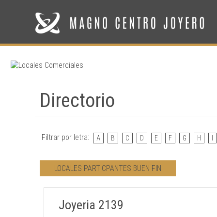
Directorio
Filtrar por letra:
A
B
C
D
E
F
G
H
I
LOCALES PARTICPANTES BUEN FIN
Joyeria 2139