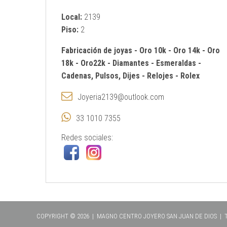
Local:
2139
Piso:
2
Fabricación de joyas
-
Oro 10k
-
Oro 14k
-
Oro
18k
-
Oro22k
-
Diamantes
-
Esmeraldas
-
Cadenas, Pulsos, Dijes
-
Relojes
-
Rolex
Joyeria2139@outlook.com
33 1010 7355
Redes sociales:
COPYRIGHT © 2026 | MAGNO CENTRO JOYERO SAN JUAN DE DIOS |