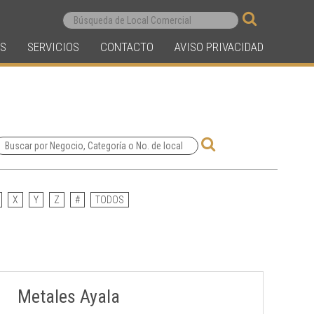
S
SERVICIOS
CONTACTO
AVISO PRIVACIDAD
X
Y
Z
#
TODOS
Metales Ayala