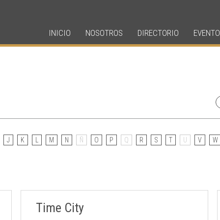
INICIO
NOSOTROS
DIRECTORIO
EVENTO
J
K
L
M
N
Ñ
O
P
Q
R
S
T
U
V
W
Time City