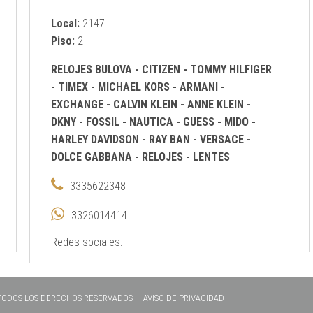
Local:
2147
Piso:
2
RELOJES BULOVA - CITIZEN - TOMMY HILFIGER
- TIMEX - MICHAEL KORS - ARMANI -
EXCHANGE - CALVIN KLEIN - ANNE KLEIN -
DKNY - FOSSIL - NAUTICA - GUESS - MIDO -
HARLEY DAVIDSON - RAY BAN - VERSACE -
DOLCE GABBANA
-
RELOJES
-
LENTES
3335622348
3326014414
Redes sociales:
 TODOS LOS DERECHOS RESERVADOS |
AVISO DE PRIVACIDAD