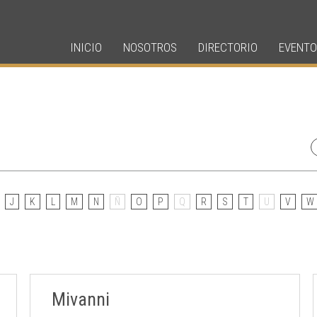
INICIO
NOSOTROS
DIRECTORIO
EVENTO
J
K
L
M
N
Ñ
O
P
Q
R
S
T
U
V
W
Mivanni