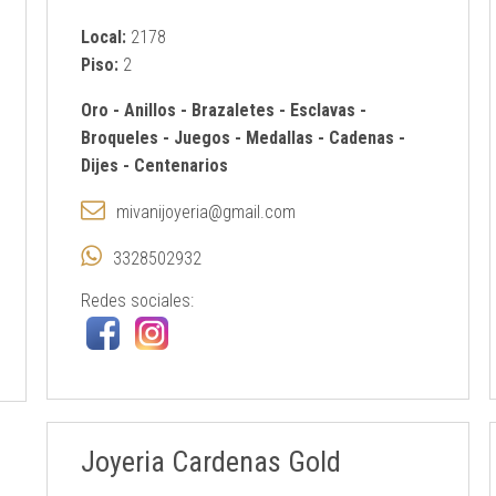
Local:
2178
Piso:
2
Oro
-
Anillos
-
Brazaletes
-
Esclavas
-
Broqueles
-
Juegos
-
Medallas
-
Cadenas
-
Dijes
-
Centenarios
mivanijoyeria@gmail.com
3328502932
Redes sociales:
Joyeria Cardenas Gold