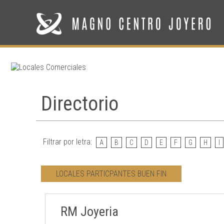
Directorio
Filtrar por letra:
A
B
C
D
E
F
G
H
I
LOCALES PARTICPANTES BUEN FIN
RM Joyeria