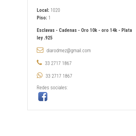
Local:
1020
Piso:
1
Esclavas
-
Cadenas
-
Oro 10k
-
oro 14k
-
Plata
ley .925
diarodmez@gmail.com
33 2717 1867
33 2717 1867
Redes sociales: