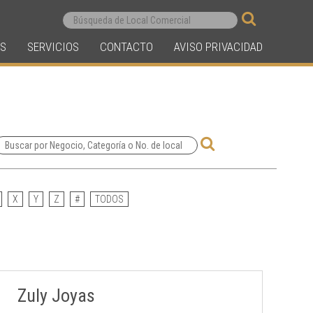
S
SERVICIOS
CONTACTO
AVISO PRIVACIDAD
X
Y
Z
#
TODOS
Zuly Joyas