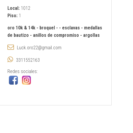
Local:
1012
Piso:
1
oro 10k & 14k
-
broquel
-
-
esclavas
-
medallas
de bautizo
-
anillos de compromiso
-
argollas
Luck.oro22@gmail.com
3311552163
Redes sociales: