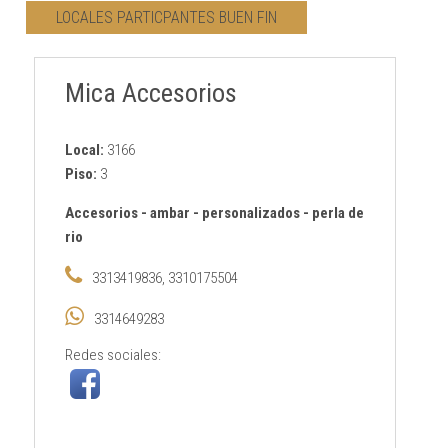
LOCALES PARTICPANTES BUEN FIN
CONTACTO
Mica Accesorios
AVISO PRIVACIDAD
Local:
3166
Piso:
3
Accesorios
-
ambar
-
personalizados
-
perla de
rio
3313419836, 3310175504
3314649283
Redes sociales: