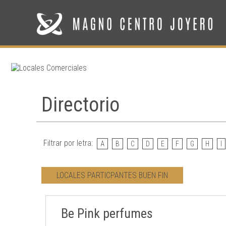
Directorio
Filtrar por letra:
A
B
C
D
E
F
G
H
I
LOCALES PARTICPANTES BUEN FIN
Be Pink perfumes