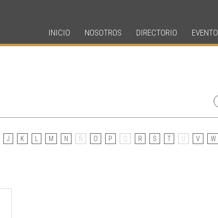
INICIO
NOSOTROS
DIRECTORIO
EVENTO
J
K
L
M
N
Ñ
O
P
Q
R
S
T
U
V
W