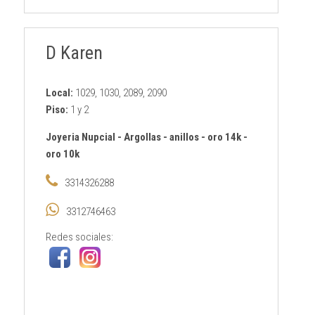
D Karen
Local:
1029, 1030, 2089, 2090
Piso:
1 y 2
Joyeria Nupcial
-
Argollas
-
anillos
-
oro 14k
-
oro 10k
3314326288
3312746463
Redes sociales: