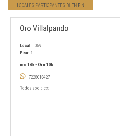
LOCALES PARTICPANTES BUEN FIN
CONTACTO
Oro Villalpando
AVISO PRIVACIDAD
Local:
1069
Piso:
1
oro 14k
-
Oro 10k
7228018427
Redes sociales: