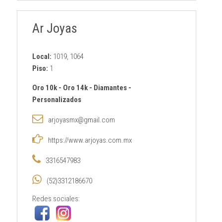
Ar Joyas
Local:
1019, 1064
Piso:
1
Oro 10k
-
Oro 14k
-
Diamantes
-
Personalizados
arjoyasmx@gmail.com
https://www.arjoyas.com.mx
3316547983
(52)3312186670
Redes sociales: