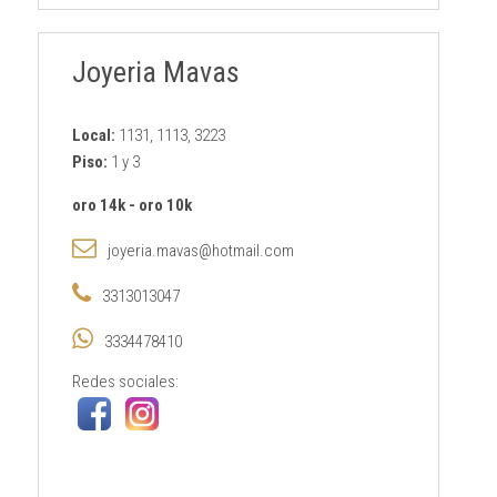
Joyeria Mavas
Local:
1131, 1113, 3223
Piso:
1 y 3
oro 14k
-
oro 10k
joyeria.mavas@hotmail.com
3313013047
3334478410
Redes sociales: