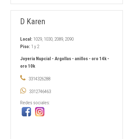
D Karen
Local:
1029, 1030, 2089, 2090
Piso:
1 y 2
Joyeria Nupcial
-
Argollas
-
anillos
-
oro 14k
-
oro 10k
3314326288
3312746463
Redes sociales: