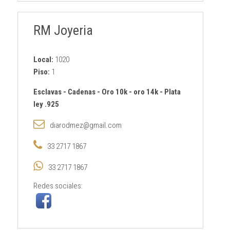
RM Joyeria
Local:
1020
Piso:
1
Esclavas
-
Cadenas
-
Oro 10k
-
oro 14k
-
Plata
ley .925
diarodmez@gmail.com
33 2717 1867
33 2717 1867
Redes sociales: