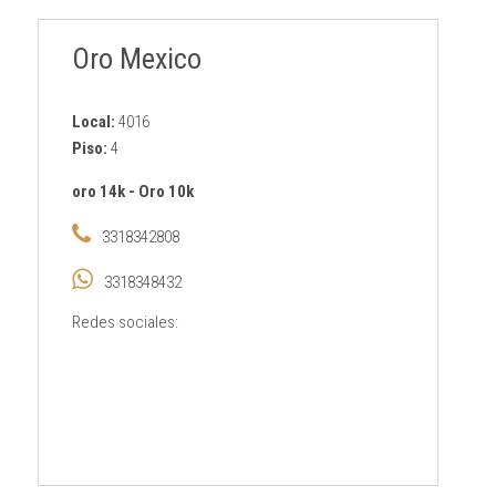
Oro Mexico
Local:
4016
Piso:
4
oro 14k
-
Oro 10k
3318342808
3318348432
Redes sociales: