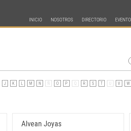
INICIO
NOSOTROS
DIRECTORIO
EVENTO
J
K
L
M
N
Ñ
O
P
Q
R
S
T
U
V
W
Alvean Joyas