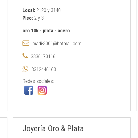
Local:
2120 y 3140
Piso:
2 y 3
oro 10k
-
plata
-
acero
madi-3001@hotmail.com
3336170116
3312446163
Redes sociales:
Joyería Oro & Plata