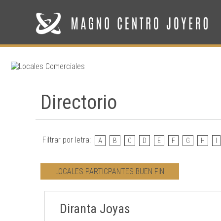
Directorio
Filtrar por letra:
A
B
C
D
E
F
G
H
I
LOCALES PARTICPANTES BUEN FIN
Diranta Joyas