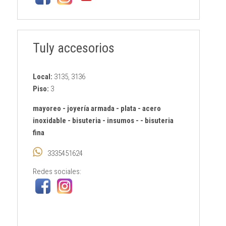
Tuly accesorios
Local:
3135, 3136
Piso:
3
mayoreo
-
joyería armada
-
plata
-
acero
inoxidable
-
bisuteria
-
insumos
-
-
bisuteria
fina
3335451624
Redes sociales: