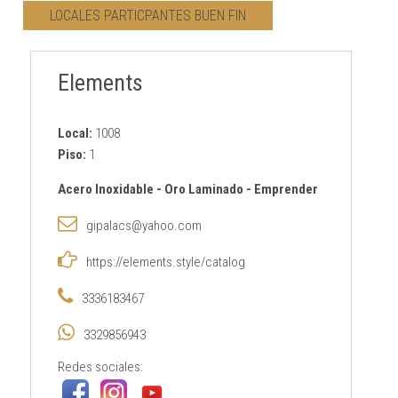
LOCALES PARTICPANTES BUEN FIN
CONTACTO
Elements
AVISO PRIVACIDAD
Local:
1008
Piso:
1
Acero Inoxidable
-
Oro Laminado
-
Emprender
gipalacs@yahoo.com
https://elements.style/catalog
3336183467
3329856943
Redes sociales: