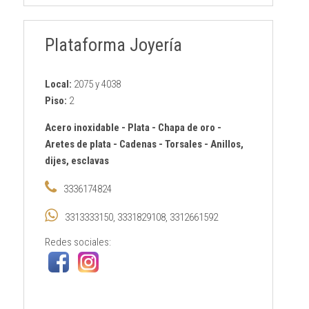
Plataforma Joyería
Local:
2075 y 4038
Piso:
2
Acero inoxidable
-
Plata
-
Chapa de oro
-
Aretes de plata
-
Cadenas
-
Torsales
-
Anillos,
dijes, esclavas
3336174824
3313333150, 3331829108, 3312661592
Redes sociales: