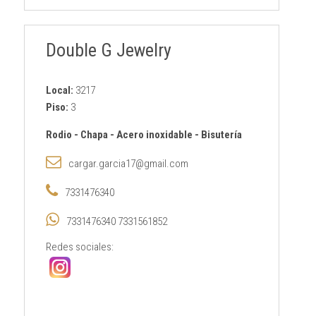
Double G Jewelry
Local:
3217
Piso:
3
Rodio
-
Chapa
-
Acero inoxidable
-
Bisutería
cargar.garcia17@gmail.com
7331476340
7331476340 7331561852
Redes sociales: