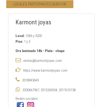
LOCALES PARTICPANTES BUEN FIN
CONTACTO
Karmont joyas
AVISO PRIVACIDAD
Local:
1046 y 3200
Piso:
1 y 3
Oro laminado 18k
-
Plata
-
chapa
ventas@karmontjoyas.com
https://www.karmontjoyas.com
3318943649
3330667967, 3315269554, 3317610138
Redes sociales: