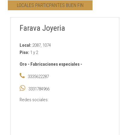
LOCALES PARTICPANTES BUEN FIN
CONTACTO
Farava Joyeria
AVISO PRIVACIDAD
Local:
2087, 1074
Piso:
1 y 2
Oro
-
Fabricaciones especiales
-
3335622287
3331784966
Redes sociales: