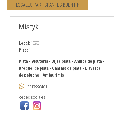
LOCALES PARTICPANTES BUEN FIN
CONTACTO
Mistyk
AVISO PRIVACIDAD
Local:
1090
Piso:
1
Plata
-
Bisutería
-
Dijes plata
-
Anillos de plata
-
Broquel de plata
-
Charms de plata
-
Llaveros
de peluche
-
Amigurimis
-
3317990401
Redes sociales: