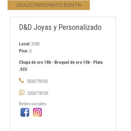
LOCALES PARTICPANTES BUEN FIN
CONTACTO
D&D Joyas y Personalizado
AVISO PRIVACIDAD
Local:
3180
Piso:
3
Chapa de oro 18k
-
Broquel de oro 10k
-
Plata
.925
3326778193
3326778193
Redes sociales: