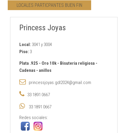
LOCALES PARTICPANTES BUEN FIN
CONTACTO
Princess Joyas
AVISO PRIVACIDAD
Local:
3041 y 3004
Piso:
3
Plata .925
-
Oro 10k
-
Bisuteria religiosa
-
Cadenas
-
anillos
princessjoyas.gdl2024@gmail.com
33 1891 0667
33 1891 0667
Redes sociales: