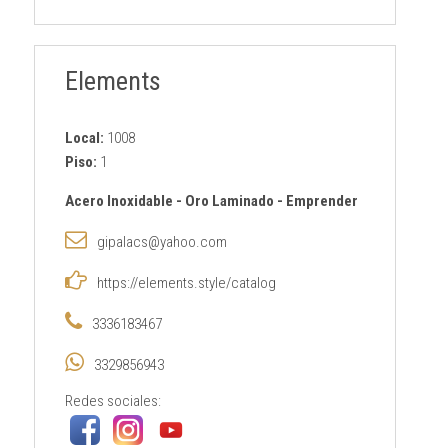
Elements
Local:
1008
Piso:
1
Acero Inoxidable
-
Oro Laminado
-
Emprender
gipalacs@yahoo.com
https://elements.style/catalog
3336183467
3329856943
Redes sociales: