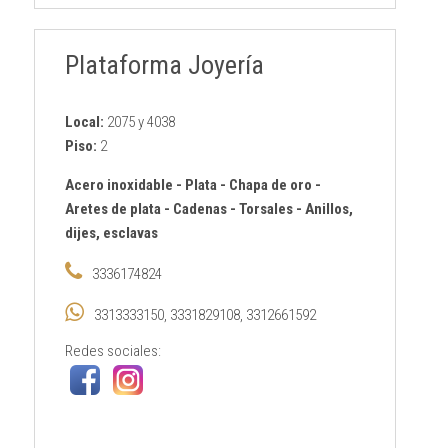
Plataforma Joyería
Local:
2075 y 4038
Piso:
2
Acero inoxidable
-
Plata
-
Chapa de oro
-
Aretes de plata
-
Cadenas
-
Torsales
-
Anillos,
dijes, esclavas
3336174824
3313333150, 3331829108, 3312661592
Redes sociales: