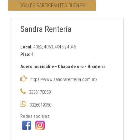
LOCALES PARTICPANTES BUEN FIN
CONTACTO
Sandra Rentería
AVISO PRIVACIDAD
Local:
4062, 4063, 4045 y 4046
Piso:
4
Acero inoxidable
-
Chapa de oro
-
Bisutería
https://www.sandrarenteria.com.mx
3336170859
3326019050
Redes sociales: