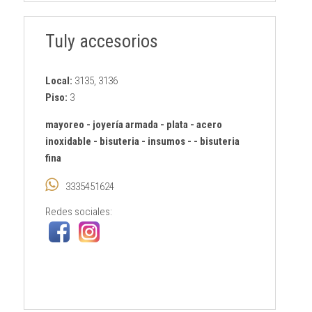
Tuly accesorios
Local:
3135, 3136
Piso:
3
mayoreo
-
joyería armada
-
plata
-
acero
inoxidable
-
bisuteria
-
insumos
-
-
bisuteria
fina
3335451624
Redes sociales: