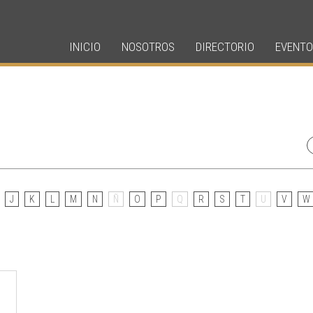
INICIO
NOSOTROS
DIRECTORIO
EVENTO
J
K
L
M
N
Ñ
O
P
Q
R
S
T
U
V
W