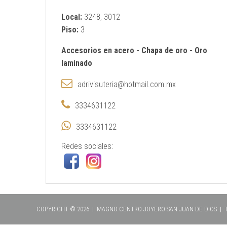
Local:
3248‚ 3012
Piso:
3
Accesorios en acero
-
Chapa de oro
-
Oro
laminado
adrivisuteria@hotmail.com.mx
3334631122
3334631122
Redes sociales:
COPYRIGHT © 2026 | MAGNO CENTRO JOYERO SAN JUAN DE DIOS |