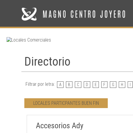
Directorio
Filtrar por letra:
A
B
C
D
E
F
G
H
I
LOCALES PARTICPANTES BUEN FIN
Accesorios Ady