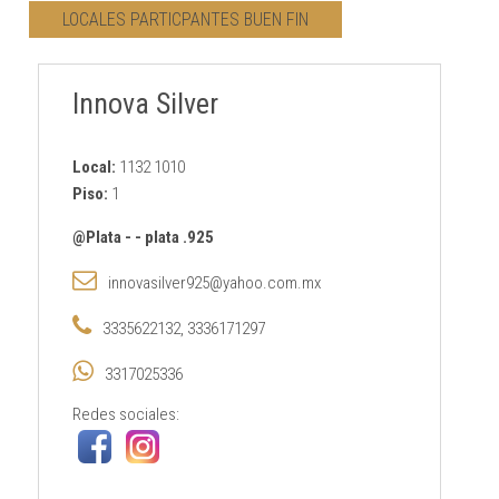
LOCALES PARTICPANTES BUEN FIN
CONTACTO
Innova Silver
AVISO PRIVACIDAD
Local:
1132 1010
Piso:
1
@Plata
-
-
plata .925
innovasilver925@yahoo.com.mx
3335622132, 3336171297
3317025336
Redes sociales: